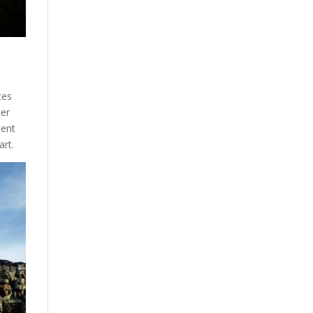
ces
uer
ment
art.