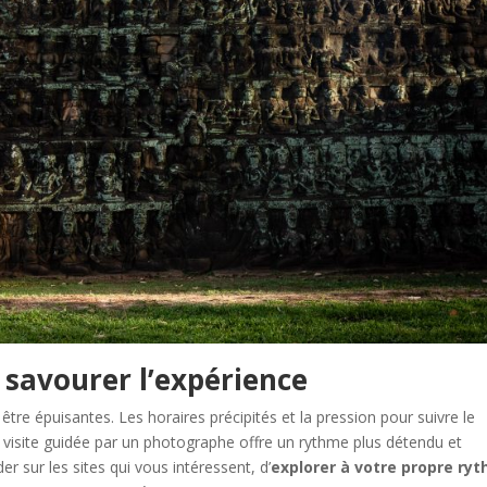
 savourer l’expérience
tre épuisantes. Les horaires précipités et la pression pour suivre le
e visite guidée par un photographe offre un rythme plus détendu et
er sur les sites qui vous intéressent, d’
explorer à votre propre ry