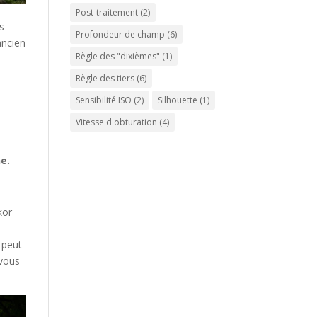
Post-traitement
(2)
s
Profondeur de champ
(6)
ancien
Règle des "dixièmes"
(1)
Règle des tiers
(6)
Sensibilité ISO
(2)
Silhouette
(1)
Vitesse d'obturation
(4)
e.
kor
 peut
 vous