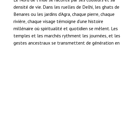
densité de vie. Dans les ruelles de Delhi, les ghats de
Benares ou les jardins d’Agra, chaque pierre, chaque
rivière, chaque visage témoigne d’une histoire
millénaire où spiritualité et quotidien se mêlent. Les
temples et les marchés rythment les journées, et les
gestes ancestraux se transmettent de génération en
génération.
Sur les routes entre Vrindavan et Calcutta, les
processions, les offrandes et les prières ponctuent le
temps, révélant un lien profond entre l’homme, le
sacré et la terre. Loin de l’agitation des grandes
villes, les villages et les campagnes dévoilent une
humanité chaleureuse, où traditions et rituels
façonnent le quotidien.
Cette galerie invite à découvrir le Nord de l’Inde tel
qu’il se vit : un territoire de spiritualité et de
mémoire, où la vie, les rituels vivants et la richesse