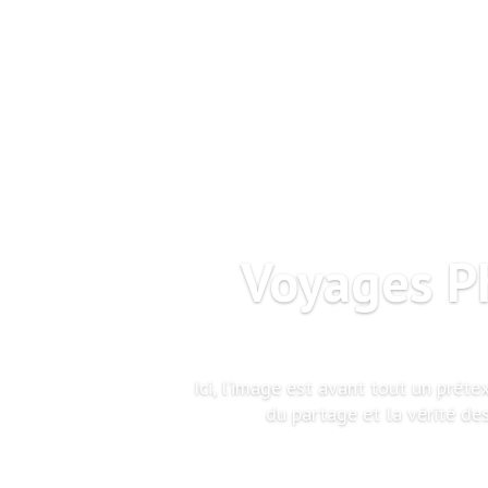
Voyages Ph
Ici, l’image est avant tout un préte
du partage et la vérité des