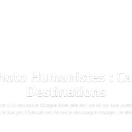
oto Humanistes : Ca
Destinations
xte à la rencontre. Chaque itinéraire est porté par une int
 échanges. L’humain est le socle de chaque voyage ; le décor