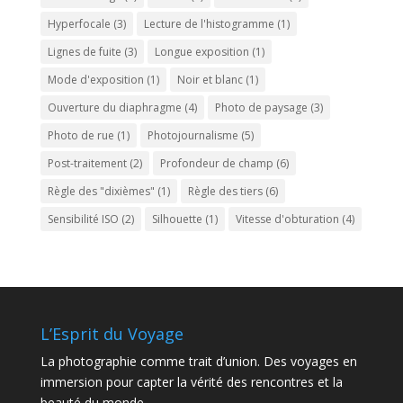
Hyperfocale
(3)
Lecture de l'histogramme
(1)
Lignes de fuite
(3)
Longue exposition
(1)
Mode d'exposition
(1)
Noir et blanc
(1)
Ouverture du diaphragme
(4)
Photo de paysage
(3)
Photo de rue
(1)
Photojournalisme
(5)
Post-traitement
(2)
Profondeur de champ
(6)
Règle des "dixièmes"
(1)
Règle des tiers
(6)
Sensibilité ISO
(2)
Silhouette
(1)
Vitesse d'obturation
(4)
L’Esprit du Voyage
La photographie comme trait d’union. Des voyages en
immersion pour capter la vérité des rencontres et la
beauté du monde.