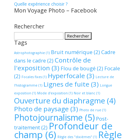
Quelle expérience choisir ?
Mon Voyage Photo – Facebook
Rechercher
Rechercher :
Tags
Bruit numérique
(2)
Cadre
Astrophotographie
(1)
Contrôle de
dans le cadre
(2)
l'exposition
(3)
Flou de bougé
(2)
Focale
Hyperfocale
(3)
(2)
Focales fixes
(1)
Lecture de
Lignes de fuite
(3)
l'histogramme
(1)
Longue
exposition
(1)
Mode d'exposition
(1)
Noir et blanc
(1)
Ouverture du diaphragme
(4)
Photo de paysage
(3)
Photo de rue
(1)
Photojournalisme
(5)
Post-
Profondeur de
traitement
(2)
champ
(6)
Règle
Règle des "dixièmes"
(1)