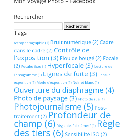
Mon Voyage Photo – Facebook
Rechercher
Rechercher :
Tags
Bruit numérique
(2)
Cadre
Astrophotographie
(1)
Contrôle de
dans le cadre
(2)
l'exposition
(3)
Flou de bougé
(2)
Focale
Hyperfocale
(3)
(2)
Focales fixes
(1)
Lecture de
Lignes de fuite
(3)
l'histogramme
(1)
Longue
exposition
(1)
Mode d'exposition
(1)
Noir et blanc
(1)
Ouverture du diaphragme
(4)
Photo de paysage
(3)
Photo de rue
(1)
Photojournalisme
(5)
Post-
Profondeur de
traitement
(2)
champ
(6)
Règle
Règle des "dixièmes"
(1)
des tiers
(6)
Sensibilité ISO
(2)