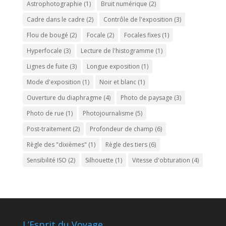
Astrophotographie
(1)
Bruit numérique
(2)
Cadre dans le cadre
(2)
Contrôle de l'exposition
(3)
Flou de bougé
(2)
Focale
(2)
Focales fixes
(1)
Hyperfocale
(3)
Lecture de l'histogramme
(1)
Lignes de fuite
(3)
Longue exposition
(1)
Mode d'exposition
(1)
Noir et blanc
(1)
Ouverture du diaphragme
(4)
Photo de paysage
(3)
Photo de rue
(1)
Photojournalisme
(5)
Post-traitement
(2)
Profondeur de champ
(6)
Règle des "dixièmes"
(1)
Règle des tiers
(6)
Sensibilité ISO
(2)
Silhouette
(1)
Vitesse d'obturation
(4)
L’Esprit du Voyage